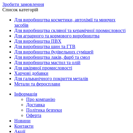
Зробити замовлення
Список категорій
Для виробництва косметики, автохімії та миючих
засобів
Для виробництва скляної та керамічної промисловості
Для аграрного та кормового виробництва
Для виробництва ПВХ
Для виробництва шин та ГТВ
Для виробництва будівельних сумішей
Для виробництва лаків, фарб та смол
Для виробництва мастил та олій
Для шкіряної промисловості
Харчові добавки
Для гальванічного покриття металів
Метали та феросплави
Інформація
Про компанію
Доставка
Політика безпеки
Оферта
Новини
Контакти
Акції