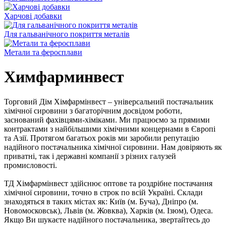
Харчові добавки
Для гальванічного покриття металів
Метали та феросплави
Химфарминвест
Торговий Дім Хімфармінвест – універсальний постачальник
хімічної сировини з багаторічним досвідом роботи,
заснований фахівцями-хіміками. Ми працюємо за прямими
контрактами з найбільшими хімічними концернами в Європі
та Азії. Протягом багатьох років ми заробили репутацію
надійного постачальника хімічної сировини. Нам довіряють як
приватні, так і державні компанії з різних галузей
промисловості.
ТД Хімфармінвест здійснює оптове та роздрібне постачання
хімічної сировини, точно в строк по всій Україні. Склади
знаходяться в таких містах як: Київ (м. Буча), Дніпро (м.
Новомосковськ), Львів (м. Жовква), Харків (м. Ізюм), Одеса.
Якщо Ви шукаєте надійного постачальника, звертайтесь до