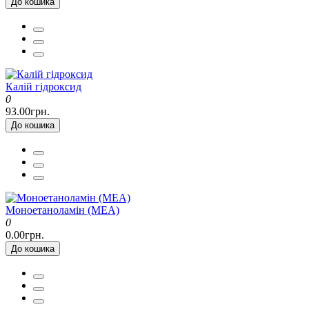
До кошика
Калій гідроксид
0
93.00грн.
До кошика
Моноетаноламін (МЕА)
0
0.00грн.
До кошика