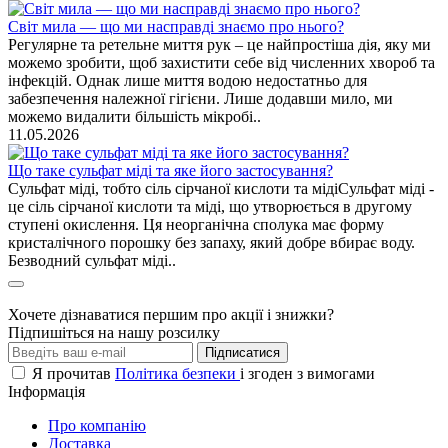
Світ мила — що ми насправді знаємо про нього?
Регулярне та ретельне миття рук – це найпростіша дія, яку ми
можемо зробити, щоб захистити себе від численних хвороб та
інфекцій. Однак лише миття водою недостатньо для
забезпечення належної гігієни. Лише додавши мило, ми
можемо видалити більшість мікробі..
11.05.2026
Що таке сульфат міді та яке його застосування?
Сульфат міді, тобто сіль сірчаної кислоти та мідіСульфат міді -
це сіль сірчаної кислоти та міді, що утворюється в другому
ступені окислення. Ця неорганічна сполука має форму
кристалічного порошку без запаху, який добре вбирає воду.
Безводний сульфат міді..
Хочете дізнаватися першим про акції і знижки?
Підпишіться на нашу розсилку
Підписатися
Я прочитав
Політика безпеки
і згоден з вимогами
Інформація
Про компанію
Доставка