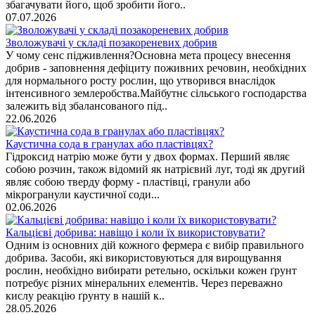
збагачувати його, щоб зробити його..
07.07.2026
Зволожувачі у складі позакореневих добрив
У чому сенс підживлення?Основна мета процесу внесення
добрив - заповнення дефіциту поживних речовин, необхідних
для нормального росту рослин, що утворився внаслідок
інтенсивного землеробства.Майбутнє сільського господарства
залежить від збалансованого під..
22.06.2026
Каустична сода в гранулах або пластівцях?
Гідроксид натрію може бути у двох формах. Перший являє
собою розчин, також відомий як натрієвий луг, тоді як другий
являє собою тверду форму - пластівці, гранули або
мікрогранули каустичної соди...
02.06.2026
Кальцієві добрива: навіщо і коли їх використовувати?
Одним із основних дій кожного фермера є вибір правильного
добрива. Засоби, які використовуються для вирощування
рослин, необхідно вибирати ретельно, оскільки кожен ґрунт
потребує різних мінеральних елементів. Через переважно
кислу реакцію ґрунту в нашій к..
28.05.2026