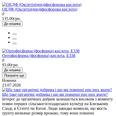
ОЕДФ (Оксіетілідендіфосфонова кислота)
0
135.00грн.
До кошика
Ортофосфорна (фосфорна) кислота, Е338
0
93.00грн.
До кошика
Показати ще
Новини
23.07.2026
Що таке органічні добрива і що ми повинні про них знати?
Інтерес до органічних добрив залишається високим з моменту
появи перших сільськогосподарських культур на Близькому
Сході, в Єгипті чи Китаї. Люди швидко виявили, що якість
ґрунту визначає розмір врожаю, тому вони повинні