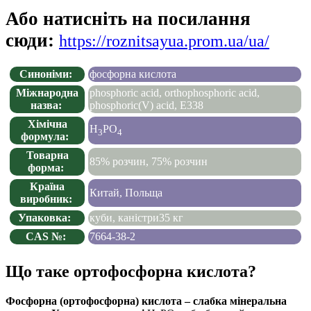
Або натисніть на посилання
сюди:
https://roznitsayua.prom.ua/ua/
Синоніми:
фосфорна кислота
Міжнародна
phosphoric acid, orthophosphoric acid,
назва:
phosphoric(V) acid, Е338
Хімічна
H
PO
3
4
формула:
Товарна
85% розчин, 75% розчин
форма:
Країна
Китай, Польща
виробник:
Упаковка:
куби, каністри35 кг
CAS №:
7664-38-2
Що таке ортофосфорна кислота?
Фосфорна (ортофосфорна) кислота – слабка мінеральна