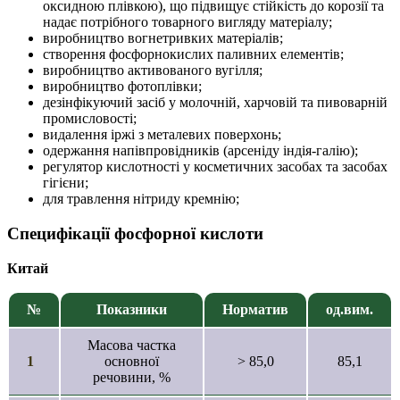
оксидною плівкою), що підвищує стійкість до корозії та
надає потрібного товарного вигляду матеріалу;
виробництво вогнетривких матеріалів;
створення фосфорнокислих паливних елементів;
виробництво активованого вугілля;
виробництво фотоплівки;
дезінфікуючий засіб у молочній, харчовій та пивоварній
промисловості;
видалення іржі з металевих поверхонь;
одержання напівпровідників (арсеніду індія-галію);
регулятор кислотності у косметичних засобах та засобах
гігієни;
для травлення нітриду кремнію;
Специфікації фосфорної кислоти
Китай
№
Показники
Норматив
од.вим.
Масова частка
1
основної
> 85,0
85,1
речовини, %