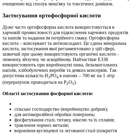
очищенню від сполук миш'яку та токсичних домішок.
Застосування ортофосфорної кислоти
Дуже часто ортофосфорна кислота використовується в
харчовій промисловості для підкислення харчових продуктів
та напоїв та надання їм потрібного смаку. Ортофосфорна
кислота – консервант та антиоксидант. Це єдина мінеральна
кислота, застосування якої регламентовано у цій сфері,
зазвичай при цьому використовують органічні кислоти -
лимонну, яблучну чи аскорбінову. Найчастіше Е338
використовують при виробництві пива, безалкогольних
напоїв, хлібобулочних виробів та деяких консервів. Так
допустима кількість H
PO
в напоях – 700 мг на 1 літр
3
4
(перерахунок проводиться на P
O
).
2
5
Області застосування фосфорної кислоти:
сільське господарство (виробництво добрив);
для антикорозійної обробки поверхонь;
фосфатування сталі, титану, нікелю та їх сплавів;
травлення чорних металів;
вороніння вуглецевої та легованої сталі (покриття