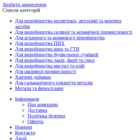
Зробити замовлення
Список категорій
Для виробництва косметики, автохімії та миючих
засобів
Для виробництва скляної та керамічної промисловості
Для аграрного та кормового виробництва
Для виробництва ПВХ
Для виробництва шин та ГТВ
Для виробництва будівельних сумішей
Для виробництва лаків, фарб та смол
Для виробництва мастил та олій
Для шкіряної промисловості
Харчові добавки
Для гальванічного покриття металів
Метали та феросплави
Інформація
Про компанію
Доставка
Політика безпеки
Оферта
Новини
Контакти
Акції