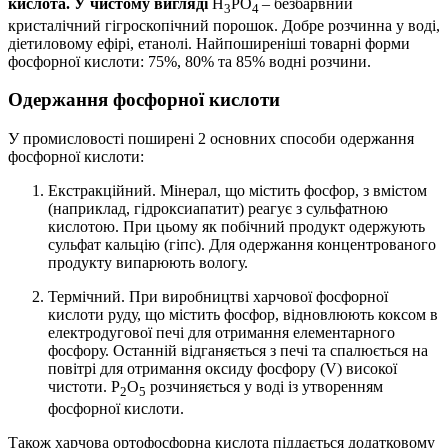
кислота. У чистому вигляді
H
PO
– безбарвний
3
4
кристалічний гігроскопічний порошок. Добре розчинна у воді,
діетиловому ефірі, етанолі. Найпоширеніші товарні форми
фосфорної кислоти: 75%, 80% та 85% водні розчини.
Одержання фосфорної кислоти
У промисловості поширені 2 основних способи одержання
фосфорної кислоти:
Екстракційний. Мінерал, що містить фосфор, з вмістом
(наприклад, гідроксиапатит) реагує з сульфатною
кислотою. При цьому як побічний продукт одержують
сульфат кальцію (гіпс). Для одержання концентрованого
продукту випарюють вологу.
Термічний. При виробництві харчової фосфорної
кислоти руду, що містить фосфор, відновлюють коксом в
електродугової печі для отримання елементарного
фосфору. Останній відганяється з печі та спалюється на
повітрі для отримання оксиду фосфору (V) високої
чистоти. P
O
розчиняється у воді із утворенням
2
5
фосфорної кислоти.
Також харчова ортофосфорна кислота піддається додатковому