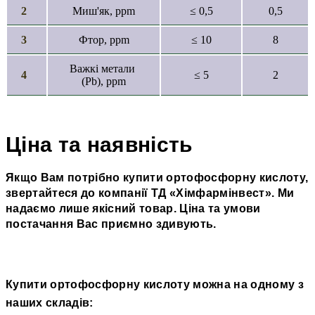
2
Миш'як, ppm
≤ 0,5
0,5
3
Фтор, ppm
≤ 10
8
Важкі метали
4
≤ 5
2
(Pb), ppm
Ціна та наявність
Якщо Вам потрібно купити ортофосфорну кислоту,
звертайтеся до компанії ТД
«
Хімфармінвест
»
. Ми
надаємо лише якісний товар. Ціна та умови
постачання Вас приємно здивують.
Купити ортофосфорну кислоту можна на одному з
наших складів: