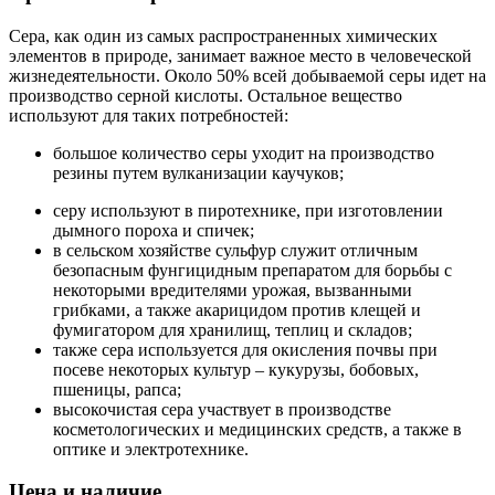
Сера, как один из самых распространенных химических
элементов в природе, занимает важное место в человеческой
жизнедеятельности. Около 50% всей добываемой серы идет на
производство серной кислоты. Остальное вещество
используют для таких потребностей:
большое количество серы уходит на производство
резины путем вулканизации каучуков;
серу используют в пиротехнике, при изготовлении
дымного пороха и спичек;
в сельском хозяйстве сульфур служит отличным
безопасным фунгицидным препаратом для борьбы с
некоторыми вредителями урожая, вызванными
грибками, а также акарицидом против клещей и
фумигатором для хранилищ, теплиц и складов;
также сера используется для окисления почвы при
посеве некоторых культур – кукурузы, бобовых,
пшеницы, рапса;
высокочистая сера участвует в производстве
косметологических и медицинских средств, а также в
оптике и электротехнике.
Цена и наличие