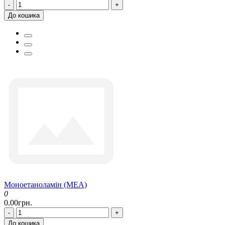
-
+
До кошика
Моноетаноламін (МЕА)
0
0.00грн.
-
+
До кошика