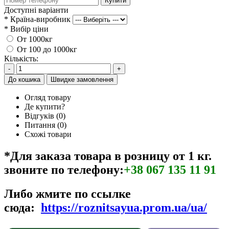
Купити
Доступні варіанти
*
Країна-виробник
*
Вибір ціни
От 1000кг
От 100 до 1000кг
Кількість:
-
+
До кошика
Швидке замовлення
Огляд товару
Де купити?
Відгуків (0)
Питання
(0)
Схожі товари
*Для заказа товара в розницу от 1 кг.
звоните по телефону:
+38 067 135 11 91
Либо
жмите по ссылке
сюда:
https://roznitsayua.prom.ua/ua/