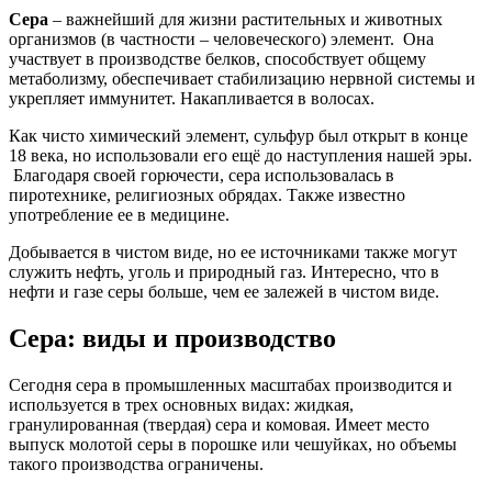
Сера
– важнейший для жизни растительных и животных
организмов (в частности – человеческого) элемент. Она
участвует в производстве белков, способствует общему
метаболизму, обеспечивает стабилизацию нервной системы и
укрепляет иммунитет. Накапливается в волосах.
Как чисто химический элемент, сульфур был открыт в конце
18 века, но использовали его ещё до наступления нашей эры.
Благодаря своей горючести, сера использовалась в
пиротехнике, религиозных обрядах. Также известно
употребление ее в медицине.
Добывается в чистом виде, но ее источниками также могут
служить нефть, уголь и природный газ. Интересно, что в
нефти и газе серы больше, чем ее залежей в чистом виде.
Сера: виды и производство
Сегодня сера в промышленных масштабах производится и
используется в трех основных видах: жидкая,
гранулированная (твердая) сера и комовая. Имеет место
выпуск молотой серы в порошке или чешуйках, но объемы
такого производства ограничены.