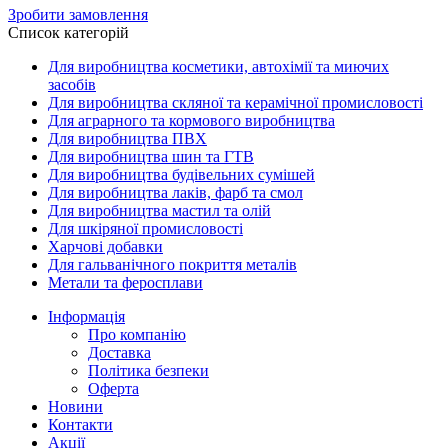
Зробити замовлення
Список категорій
Для виробництва косметики, автохімії та миючих
засобів
Для виробництва скляної та керамічної промисловості
Для аграрного та кормового виробництва
Для виробництва ПВХ
Для виробництва шин та ГТВ
Для виробництва будівельних сумішей
Для виробництва лаків, фарб та смол
Для виробництва мастил та олій
Для шкіряної промисловості
Харчові добавки
Для гальванічного покриття металів
Метали та феросплави
Інформація
Про компанію
Доставка
Політика безпеки
Оферта
Новини
Контакти
Акції