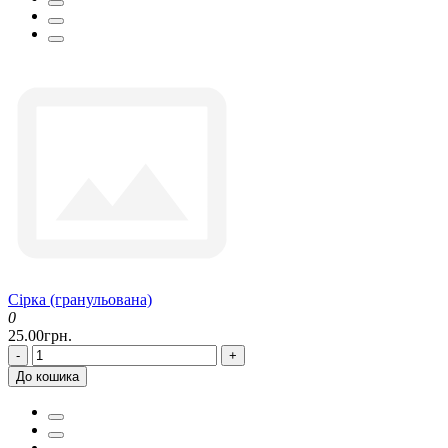
Сірка (гранульована)
0
25.00грн.
-
+
До кошика