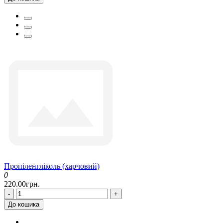
Пропіленгліколь (харчовий)
0
220.00грн.
-
+
До кошика