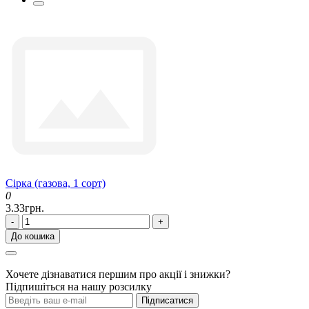
Сірка (газова, 1 сорт)
0
3.33грн.
-
+
До кошика
Хочете дізнаватися першим про акції і знижки?
Підпишіться на нашу розсилку
Підписатися