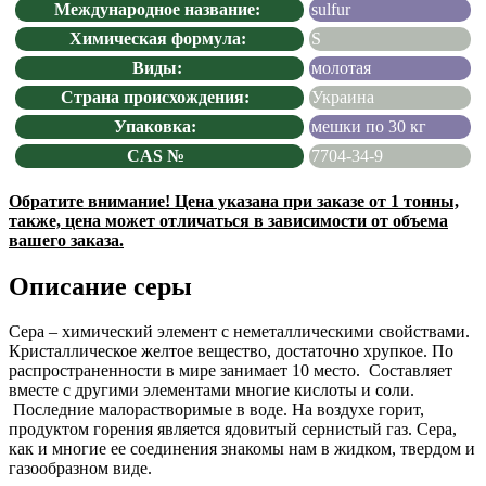
Международное название:
sulfur
Химическая формула:
S
Виды:
молотая
Страна происхождения:
Украина
Упаковка:
мешки по 30 кг
CAS №
7704-34-9
Обратите внимание! Цена указана при заказе от 1 тонны,
также, цена может отличаться в зависимости от объема
вашего заказа.
Описание серы
Сера – химический элемент с неметаллическими свойствами.
Кристаллическое желтое вещество, достаточно хрупкое. По
распространенности в мире занимает 10 место. Составляет
вместе с другими элементами многие кислоты и соли.
Последние малорастворимые в воде. На воздухе горит,
продуктом горения является ядовитый сернистый газ. Сера,
как и многие ее соединения знакомы нам в жидком, твердом и
газообразном виде.