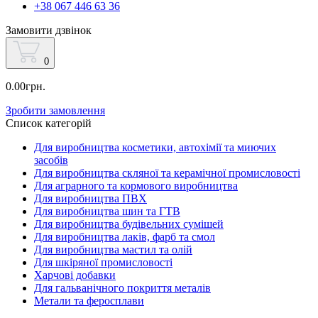
+38 067 446 63 36
Замовити дзвінок
0
0.00грн.
Зробити замовлення
Список категорій
Для виробництва косметики, автохімії та миючих
засобів
Для виробництва скляної та керамічної промисловості
Для аграрного та кормового виробництва
Для виробництва ПВХ
Для виробництва шин та ГТВ
Для виробництва будівельних сумішей
Для виробництва лаків, фарб та смол
Для виробництва мастил та олій
Для шкіряної промисловості
Харчові добавки
Для гальванічного покриття металів
Метали та феросплави