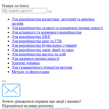
Пошук по блогу
Для виробництва косметики, автохімії та миючих
засобів
Для виробництва скляної та керамічної промисловості
Для аграрного та кормового виробництва
Для виробництва ПВХ
Для виробництва шин та ГТВ
Для виробництва будівельних сумішей
Для виробництва лаків, фарб та смол
Для виробництва мастил та олій
Для шкіряної промисловості
Харчові добавки
Для гальванічного покриття металів
Метали та феросплави
Хочете дізнаватися першим про акції і знижки?
Підпишіться на нашу розсилку