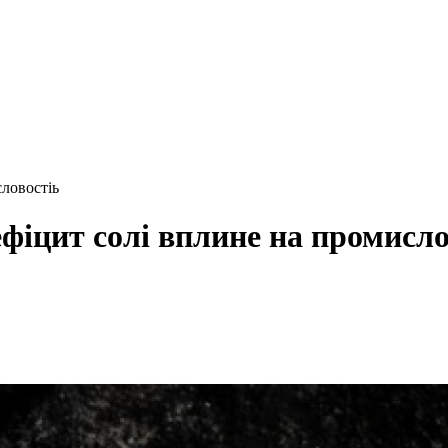
словостіь
ефіцит солі вплине на промисло