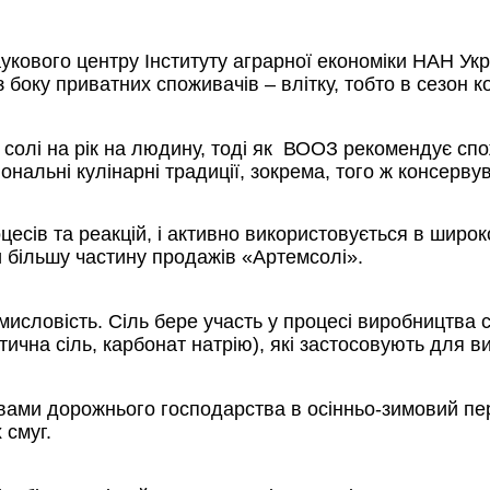
укового центру Інституту аграрної економіки НАН Ук
боку приватних споживачів – влітку, тобто в сезон ко
 солі на рік на людину, тоді як ВООЗ рекомендує спо
нальні кулінарні традиції, зокрема, того ж консерву
сів та реакцій, і активно використовується в широком
більшу частину продажів «Артемсолі».
словість. Сіль бере участь у процесі виробництва со
тична сіль, карбонат натрію), які застосовують для ви
твами дорожнього господарства в осінньо-зимовий пе
 смуг.