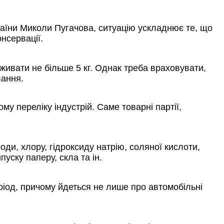
раїни Миколи Пугачова, ситуацію ускладнює те, що
нсервації.
живати не більше 5 кг. Однак треба враховувати,
вання.
у переліку індустрій. Саме товарні партії,
ди, хлору, гідроксиду натрію, соляної кислоти,
пуску паперу, скла та ін.
ріод, причому йдеться не лише про автомобільні