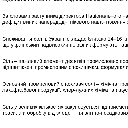
За словами заступника директора Національного на
дефіцит виник напередодні пікового навантаження з 
Споживання солі в Україні складає близько 14–16 кг
що український надвисокий показник формують націо
Сіль – важливий елемент десятків промислових проце
відвантажені промисловим споживачам, формували 
Основний промисловий споживач солі – хімічна проми
лакофарбової продукції, хлор-лужних хімікатів (каус
Сіль у великих кількостях закуповується підприємс
траси, а й обробку від зледеніння злітно-посадкових