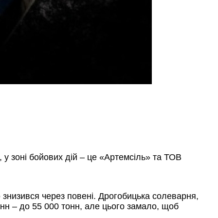
, у зоні бойових дій – це «Артемсіль» та ТОВ
о знизився через повені. Дрогобицька солеварня,
нн – до 55 000 тонн, але цього замало, щоб