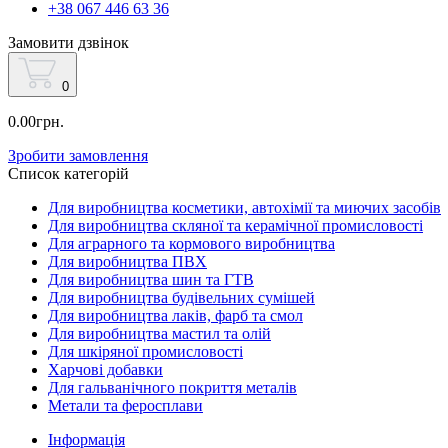
+38 067 446 63 36
Замовити дзвінок
0
0.00грн.
Зробити замовлення
Список категорій
Для виробництва косметики, автохімії та миючих засобів
Для виробництва скляної та керамічної промисловості
Для аграрного та кормового виробництва
Для виробництва ПВХ
Для виробництва шин та ГТВ
Для виробництва будівельних сумішей
Для виробництва лаків, фарб та смол
Для виробництва мастил та олій
Для шкіряної промисловості
Харчові добавки
Для гальванічного покриття металів
Метали та феросплави
Інформація