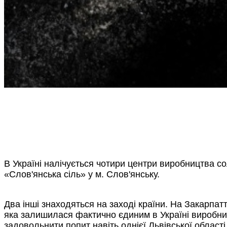
В Україні налічується чотири центри виробництва сол
«Слов'янська сіль» у м. Слов'янську.
Два інші знаходяться на заході країни. На Закарпа
яка залишилася фактично єдиним в Україні виробник
задовольнити попит навіть однієї Львівської області