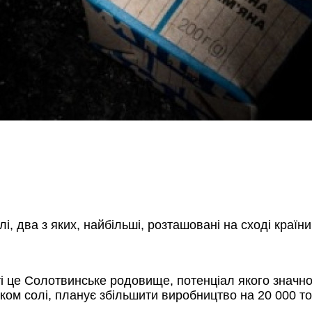
і, два з яких, найбільші, розташовані на сході країни
тті це Солотвинське родовище, потенціал якого значн
ом солі, планує збільшити виробництво на 20 000 то