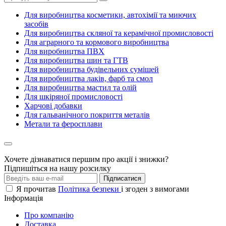
Для виробництва косметики, автохімії та миючих
засобів
Для виробництва скляної та керамічної промисловості
Для аграрного та кормового виробництва
Для виробництва ПВХ
Для виробництва шин та ГТВ
Для виробництва будівельних сумішей
Для виробництва лаків, фарб та смол
Для виробництва мастил та олій
Для шкіряної промисловості
Харчові добавки
Для гальванічного покриття металів
Метали та феросплави
Хочете дізнаватися першим про акції і знижки?
Підпишіться на нашу розсилку
Підписатися
Я прочитав
Політика безпеки
і згоден з вимогами
Інформація
Про компанію
Доставка