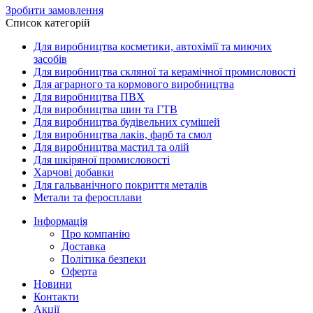
Зробити замовлення
Список категорій
Для виробництва косметики, автохімії та миючих
засобів
Для виробництва скляної та керамічної промисловості
Для аграрного та кормового виробництва
Для виробництва ПВХ
Для виробництва шин та ГТВ
Для виробництва будівельних сумішей
Для виробництва лаків, фарб та смол
Для виробництва мастил та олій
Для шкіряної промисловості
Харчові добавки
Для гальванічного покриття металів
Метали та феросплави
Інформація
Про компанію
Доставка
Політика безпеки
Оферта
Новини
Контакти
Акції