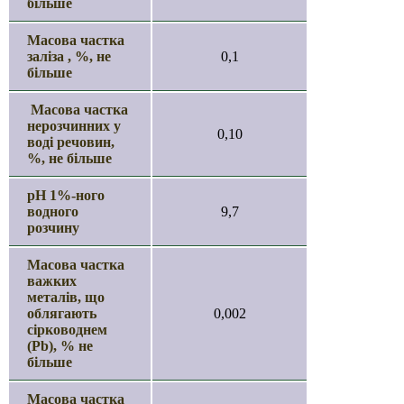
більше
Масова частка
заліза , %, не
0,1
більше
Масова частка
нерозчинних у
0,10
воді речовин,
%, не більше
рН 1%-ного
водного
9,7
розчину
Масова частка
важких
металів, що
облягають
0,002
сірководнем
(Pb), % не
більше
Масова частка