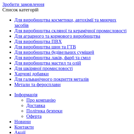
Зробити замовлення
Список категорій
Для виробництва косметики, автохімії та миючих
засобів
Для виробництва скляної та керамічної промисловості
Для аграрного та кормового виробництва
Для виробництва ПВХ
Для виробництва шин та ГТВ
Для виробництва будівельних сумішей
Для виробництва лаків, фарб та смол
Для виробництва мастил та олій
Для шкіряної промисловості
Харчові добавки
Для гальванічного покриття металів
Метали та феросплави
Інформація
Про компанію
Доставка
Політика безпеки
Оферта
Новини
Контакти
Акції