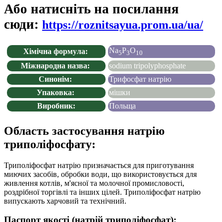
Або натисніть на посилання
сюди:
https://roznitsayua.prom.ua/ua/
Na
P
O
Хімічна формула:
5
3
10
Міжнародна назва:
sodium tripolyphosphate
Синонім:
Трифосфат натрію
Упаковка:
мішки
Виробник:
Польща
Область застосування натрію
триполіфосфату:
Триполіфосфат натрію призначається для приготування
миючих засобів, обробки води, що використовується для
живлення котлів, м'ясної та молочної промисловості,
роздрібної торгівлі та інших цілей. Триполіфосфат натрію
випускають харчовий та технічний.
Паспорт якості (натрій триполіфосфат):