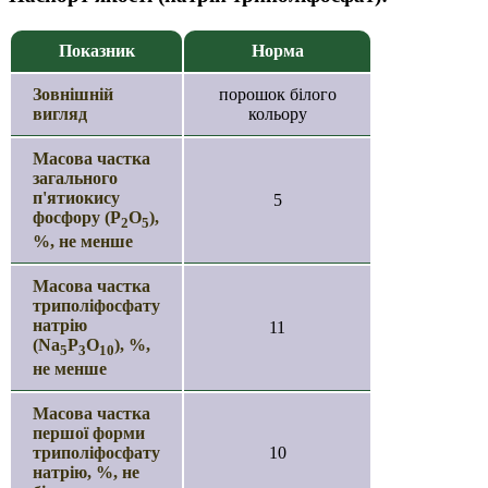
Показник
Норма
Зовнішній
порошок білого
вигляд
кольору
Масова частка
загального
п'ятиокису
5
фосфору (Р
О
),
2
5
%, не менше
Масова частка
триполіфосфату
натрію
11
(Na
P
O
), %,
5
3
10
не менше
Масова частка
першої форми
триполіфосфату
10
натрію, %, не