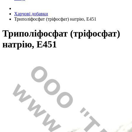
Харчові добавки
Триполіфосфат (тріфосфат) натрію, Е451
Триполіфосфат (тріфосфат)
натрію, Е451