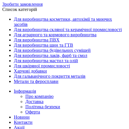
Зробити замовлення
Список категорій
Для виробництва косметики, автохімії та миючих
засобів
Для виробництва скляної та керамічної промисловості
Для аграрного та кормового виробництва
Для виробництва ПВХ
Для виробництва шин та ГТВ
Для виробництва будівельних сумішей
Для виробництва лаків, фарб та смол
Для виробництва мастил та олій
Для шкіряної промисловості
Харчові добавки
Для гальванічного покриття металів
Метали та феросплави
Інформація
Про компанію
Доставка
Політика безпеки
Оферта
Новини
Контакти
Акції