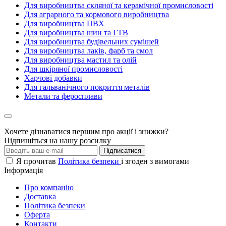
Для виробництва скляної та керамічної промисловості
Для аграрного та кормового виробництва
Для виробництва ПВХ
Для виробництва шин та ГТВ
Для виробництва будівельних сумішей
Для виробництва лаків, фарб та смол
Для виробництва мастил та олій
Для шкіряної промисловості
Харчові добавки
Для гальванічного покриття металів
Метали та феросплави
Хочете дізнаватися першим про акції і знижки?
Підпишіться на нашу розсилку
Підписатися
Я прочитав
Політика безпеки
і згоден з вимогами
Інформація
Про компанію
Доставка
Політика безпеки
Оферта
Контакти