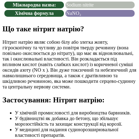
Міжнародна назва:
Sodium nitrite
Хімічна формула
NaNO₂
Що таке нітрит натрію?
Нітрит натрію являє собою білу або злегка жовту,
гігроскопічну та чутливу до повітря тверду речовину (вона
повільно окислюється до нітрату), що має як відновлювальні,
так і окислювальні властивості. Він розкладається під
впливом кислот (навіть слабких кислот) із коричневої суміші
оксидів азоту (NO x ). Він дуже токсичний та небезпечний для
навколишнього середовища, а також є дратівливою та
шкідливою речовиною, яка може пошкодити серцево-судинну
та центральну нервову системи.
Застосування: Нітрит натрію:
У хімічній промисловості для виробництва барвників.
У будівництві як добавка до бетону, що збільшує
морозостійкість та захищає конструкції від корозії.
У медицині для надання судинорозширювальної
властивості препаратів.