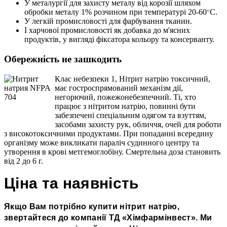
У металургії для захисту металу від корозії шляхом
обробки металу 1% розчином при температурі 20-60
С.
°
У легкій промисловості для фарбування тканин.
І харчової промисловості як добавка до м'ясних
продуктів, у вигляді фіксатора кольору та консерванту.
Обережність не зашкодить
Клас небезпеки 1, Нітрит натрію токсичний,
має гостроспрямований механізм дії,
негорючий, пожежонебезпечний. Ті, хто
працює з нітритом натрію, повинні бути
забезпечені спеціальним одягом та взуттям,
засобами захисту рук, обличчя, очей для роботи
з високотоксичними продуктами. При попаданні всередину
організму може викликати параліч судинного центру та
утворення в крові метгемоглобіну. Смертельна доза становить
від 2 до 6 г.
Ціна та наявність
Якщо Вам потрібно купити нітрит натрію,
звертайтеся до компанії ТД
«
Хімфармінвест
»
. Ми