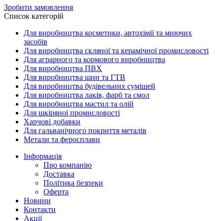
Зробити замовлення
Список категорій
Для виробництва косметики, автохімії та миючих
засобів
Для виробництва скляної та керамічної промисловості
Для аграрного та кормового виробництва
Для виробництва ПВХ
Для виробництва шин та ГТВ
Для виробництва будівельних сумішей
Для виробництва лаків, фарб та смол
Для виробництва мастил та олій
Для шкіряної промисловості
Харчові добавки
Для гальванічного покриття металів
Метали та феросплави
Інформація
Про компанію
Доставка
Політика безпеки
Оферта
Новини
Контакти
Акції