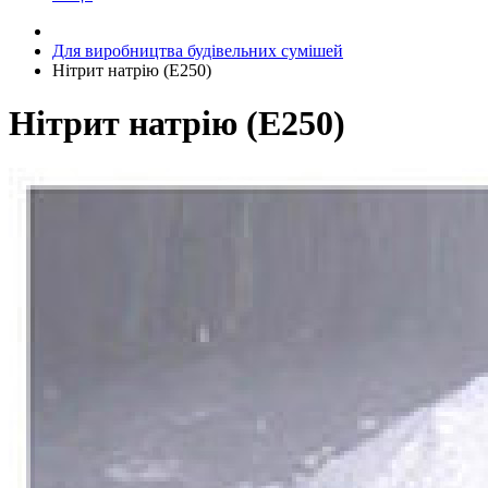
Для виробництва будівельних сумішей
Нітрит натрію (Е250)
Нітрит натрію (Е250)