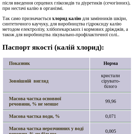
після введення серцевих глікозидів та діуретиків (сечогінних),
при нестачі калію в організмі.
Так само призначається
хлорид калію
для замінників шкіри,
синтетичного каучуку, для виробництва гідроксиду калію
методом електролізу, хлібопекарських і кормових дріжджів, а
також для виробництва лікувально-профілактичної солі..
Паспорт якості (калій хлорид):
Показник
Норма
кристали
Зовнішній вигляд
сірувато-
білого
Масова частка основної
99,96
речовини, % не менше
Масова частка води, %
0,071
Масова частка нерозчинних у воді
0,005
речовин, % не більше