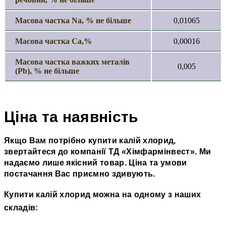
Масова частка Na, % не більше
0,01065
Масова частка Ca,%
0,00016
Масова частка важких металів
0,005
(Pb), % не більше
Ціна та наявність
Якщо Вам потрібно купити калій хлорид,
звертайтеся до компанії ТД
«
Хімфармінвест
»
. Ми
надаємо лише якісний товар. Ціна та умови
постачання Вас приємно здивують.
Купити калій хлорид можна на одному з наших
складів: