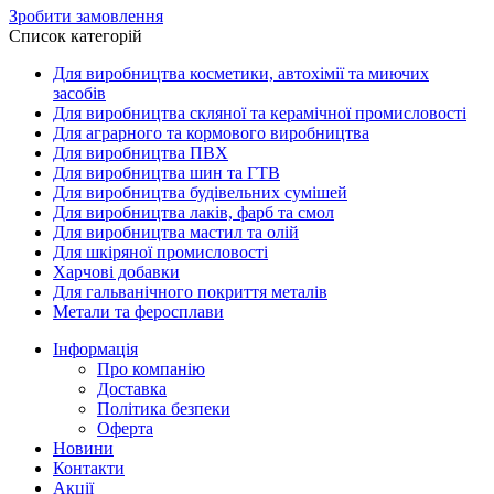
Зробити замовлення
Список категорій
Для виробництва косметики, автохімії та миючих
засобів
Для виробництва скляної та керамічної промисловості
Для аграрного та кормового виробництва
Для виробництва ПВХ
Для виробництва шин та ГТВ
Для виробництва будівельних сумішей
Для виробництва лаків, фарб та смол
Для виробництва мастил та олій
Для шкіряної промисловості
Харчові добавки
Для гальванічного покриття металів
Метали та феросплави
Інформація
Про компанію
Доставка
Політика безпеки
Оферта
Новини
Контакти
Акції