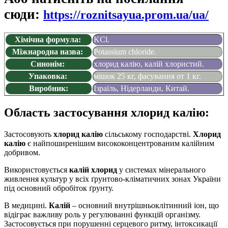
сюди:
https://roznitsayua.prom.ua/ua/
Хімічна формула:
KCl.
Міжнародна назва:
Potassium chloride.
Синонім:
хлорид калію, калій хлористий.
Упаковка:
мішок 25 кг, фасування от 1 кг.
Виробник:
Ізраїль, Нідерланди, Китай.
Область застосування хлорид калію:
Застосовують
хлорид калію
сільському господарстві.
Хлорид
калію
є найпоширенішим висококонцентрованим калійним
добривом.
Використовується
калій хлорид
у системах мінерального
живлення культур у всіх ґрунтово-кліматичних зонах України
під основний обробіток ґрунту.
В медицині.
Калій
– основний внутрішньоклітинний іон, що
відіграє важливу роль у регулюванні функцій організму.
Застосовується при порушенні серцевого ритму, інтоксикації