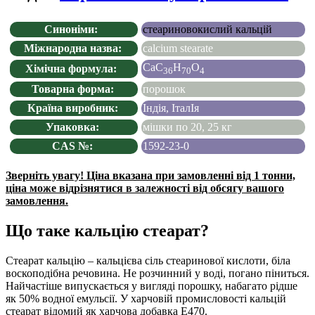
Синоніми:
стеариновокислий кальцій
Міжнародна назва:
calcium stearate
CaC
H
O
Хімічна формула:
36
70
4
Товарна форма:
порошок
Країна виробник:
Індія, ІталІя
Упаковка:
мішки по 20, 25 кг
CAS №:
1592-23-0
Зверніть увагу! Ціна вказана при замовленні від 1 тонни,
ціна може відрізнятися в залежності від обсягу вашого
замовлення.
Що таке кальцію стеарат?
Стеарат кальцію – кальцієва сіль стеаринової кислоти, біла
воскоподібна речовина. Не розчинний у воді, погано піниться.
Найчастіше випускається у вигляді порошку, набагато рідше
як 50% водної емульсії. У харчовій промисловості кальцій
стеарат відомий як харчова добавка E470.