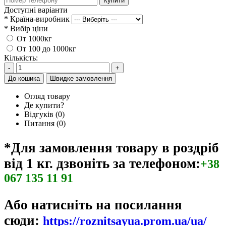
Купити
Доступні варіанти
*
Країна-виробник
*
Вибір ціни
От 1000кг
От 100 до 1000кг
Кількість:
-
+
До кошика
Швидке замовлення
Огляд товару
Де купити?
Відгуків (0)
Питання
(0)
*Для замовлення товару в роздріб
від 1 кг. дзвоніть за телефоном:
+38
067 135 11 91
Або натисніть на посилання
сюди:
https://roznitsayua.prom.ua/ua/