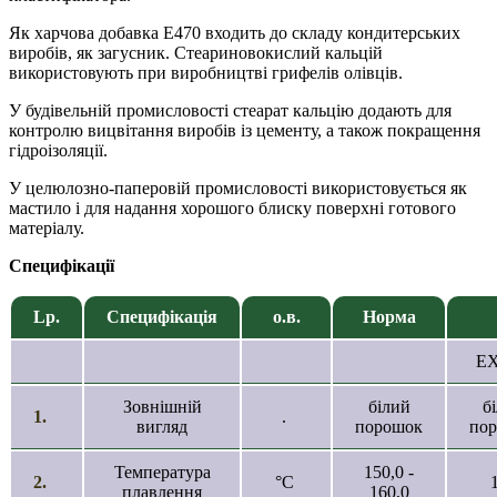
Як харчова добавка E470 входить до складу кондитерських
виробів, як загусник. Стеариновокислий кальцій
використовують при виробництві грифелів олівців.
У будівельній промисловості стеарат кальцію додають для
контролю вицвітання виробів із цементу, а також покращення
гідроізоляції.
У целюлозно-паперовій промисловості використовується як
мастило і для надання хорошого блиску поверхні готового
матеріалу.
Специфікації
Lp.
Специфікація
о.в.
Норма
E
Зовнішній
білий
б
1.
.
вигляд
порошок
по
Температура
150,0 -
2.
°C
плавлення
160,0