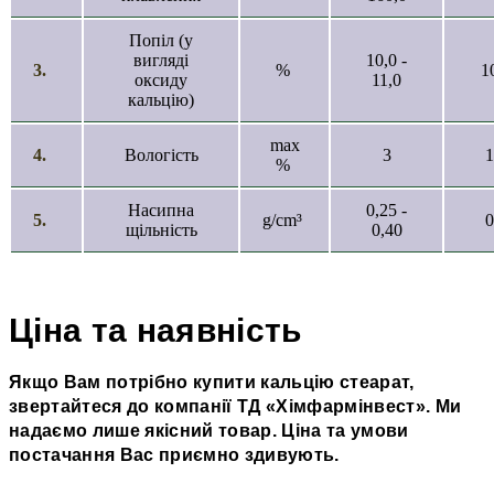
Попіл (у
вигляді
10,0 -
3.
%
1
оксиду
11,0
кальцію)
max
4.
Вологість
3
1
%
Насипна
0,25 -
5.
g/cm³
0
щільність
0,40
Ціна та наявність
Якщо Вам потрібно купити кальцію стеарат,
звертайтеся до компанії ТД
«
Хімфармінвест
»
. Ми
надаємо лише якісний товар. Ціна та умови
постачання Вас приємно здивують.