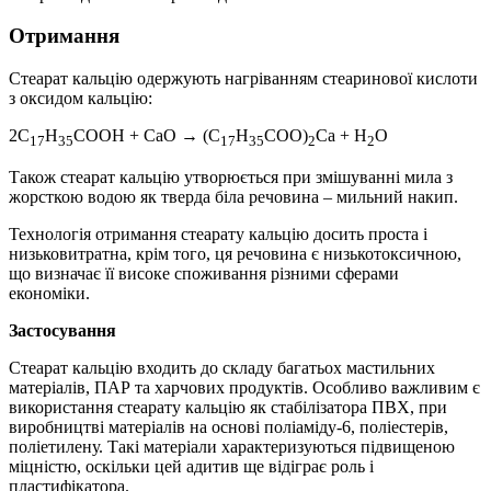
Отримання
Стеарат кальцію одержують нагріванням стеаринової кислоти
з оксидом кальцію:
2C
H
COOH + CaO → (C
H
COO)
Ca + H
O
17
35
17
35
2
2
Також стеарат кальцію утворюється при змішуванні мила з
жорсткою водою як тверда біла речовина – мильний накип.
Технологія отримання стеарату кальцію досить проста і
низьковитратна, крім того, ця речовина є низькотоксичною,
що визначає її високе споживання різними сферами
економіки.
Застосування
Стеарат кальцію входить до складу багатьох мастильних
матеріалів, ПАР та харчових продуктів. Особливо важливим є
використання стеарату кальцію як стабілізатора ПВХ, при
виробництві матеріалів на основі поліаміду-6, поліестерів,
поліетилену. Такі матеріали характеризуються підвищеною
міцністю, оскільки цей адитив ще відіграє роль і
пластифікатора.