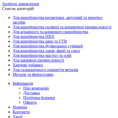
Зробити замовлення
Список категорій
Для виробництва косметики, автохімії та миючих
засобів
Для виробництва скляної та керамічної промисловості
Для аграрного та кормового виробництва
Для виробництва ПВХ
Для виробництва шин та ГТВ
Для виробництва будівельних сумішей
Для виробництва лаків, фарб та смол
Для виробництва мастил та олій
Для шкіряної промисловості
Харчові добавки
Для гальванічного покриття металів
Метали та феросплави
Інформація
Про компанію
Доставка
Політика безпеки
Оферта
Новини
Контакти
Акції