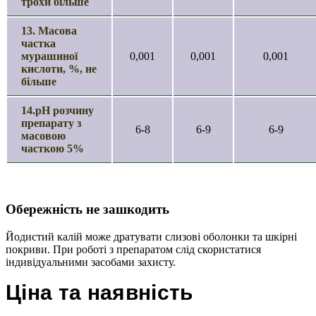
трохи більше
13. Масова
частка
мурашиної
0,001
0,001
0,001
кислоти, %, не
більше
14.рН розчину
препарату з
6-8
6-9
6-9
масовою
часткою 5%
Обережність не зашкодить
Йодистий калій може дратувати слизові оболонки та шкірні
покриви. При роботі з препаратом слід скористатися
індивідуальними засобами захисту.
Ціна та наявність