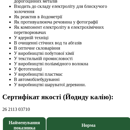
дорогоцінних металів
Входить до складу електроліту для блискучого
золочення
Як реактив в йодометрії
Як противуалююча речовина у фотографії
Як компонент електроліту в електрохімічних
перетворювачах
У ядерній техніці
В очищенні стічних вод та абгазів
В оптичне скловаріння
У виробництві побутової хімії
У текстильній промисловості
У виробництві поліамідного волокна
У фототехніці
У виробництві пластмас
В автомобілебудуванні
У виробництві шаруватої деревини.
Сертифікат якості (Йодиду калію):
26 2113 03710
Найменування
Норма
показника