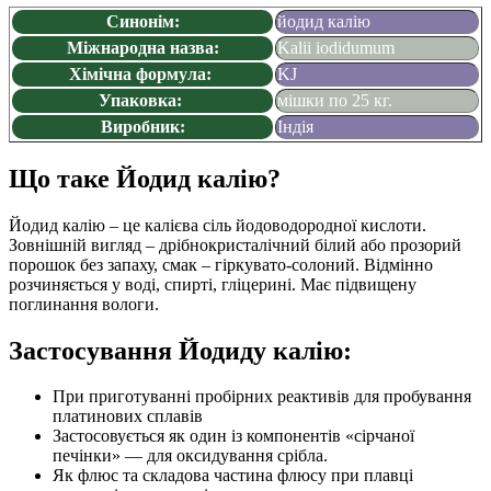
Синонім:
йодид калію
Міжнародна назва:
Kalii iodidumum
Хімічна формула:
KJ
Упаковка:
мішки по 25 кг.
Виробник:
Індія
Що таке Йодид калію?
Йодид калію – це калієва сіль йодоводородної кислоти.
Зовнішній вигляд – дрібнокристалічний білий або прозорий
порошок без запаху, смак – гіркувато-солоний. Відмінно
розчиняється у воді, спирті, гліцерині. Має підвищену
поглинання вологи.
Застосування Йодиду калію:
При приготуванні пробірних реактивів для пробування
платинових сплавів
Застосовується як один із компонентів «сірчаної
печінки» — для оксидування срібла.
Як флюс та складова частина флюсу при плавці