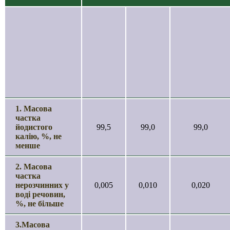
1. Масова
частка
йодистого
99,5
99,0
99,0
калію, %, не
менше
2. Масова
частка
нерозчинних у
0,005
0,010
0,020
воді речовин,
%, не більше
3.Масова