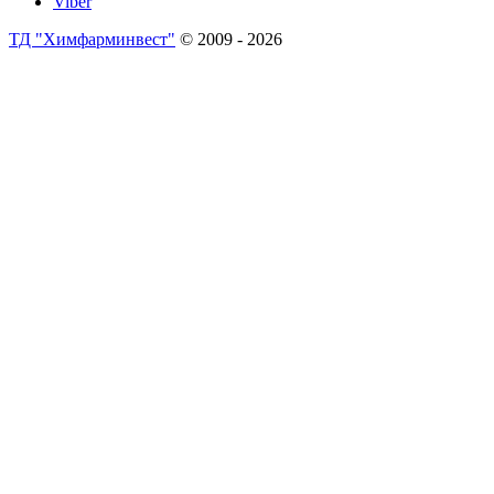
Viber
ТД "Химфарминвест"
© 2009 - 2026