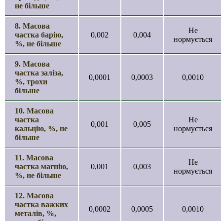
не більше
8. Масова
Не
частка барію,
0,002
0,004
нормується
%, не більше
9. Масова
частка заліза,
0,0001
0,0003
0,0010
%, трохи
більше
10. Масова
частка
Не
0,001
0,005
кальцію, %, не
нормується
більше
11. Масова
Не
частка магнію,
0,001
0,003
нормується
%, не більше
12. Масова
частка важких
0,0002
0,0005
0,0010
металів, %,