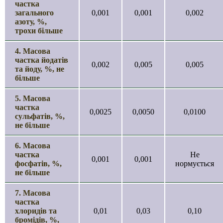
частка
загального
0,001
0,001
0,002
азоту, %,
трохи більше
4. Масова
частка йодатів
0,002
0,005
0,005
та йоду, %, не
більше
5. Масова
частка
0,0025
0,0050
0,0100
сульфатів, %,
не більше
6. Масова
частка
Не
0,001
0,001
фосфатів, %,
нормується
не більше
7. Масова
частка
хлоридів та
0,01
0,03
0,10
бромідів, %,