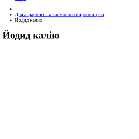
Для аграрного та кормового виробництва
Йодид калію
Йодид калію