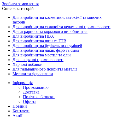
Зробити замовлення
Список категорій
Для виробництва косметики, автохімії та миючих
засобів
Для виробництва скляної та керамічної промисловості
Для аграрного та кормового виробництва
Для виробництва ПВХ
Для виробництва шин та ГТВ
Для виробництва будівельних сумішей
Для виробництва лаків, фарб та смол
Для виробництва мастил та олій
Для шкіряної промисловості
Харчові добавки
Для гальванічного покриття металів
Метали та феросплави
Інформація
Про компанію
Доставка
Політика безпеки
Оферта
Новини
Контакти
Акції