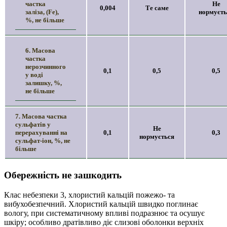
частка
Не
0,004
Те саме
заліза, (Fe),
нормуєть
%, не більше
6. Масова
частка
нерозчинного
0,1
0,5
0,5
у воді
залишку, %,
не більше
7. Масова частка
сульфатів у
Не
перерахуванні на
0,1
0,3
нормується
сульфат-іон, %, не
більше
Обережність не зашкодить
Клас небезпеки 3, хлористий кальцій пожежо- та
вибухобезпечний. Хлористий кальцій швидко поглинає
вологу, при систематичному впливі подразнює та осушує
шкіру; особливо дратівливо діє слизові оболонки верхніх