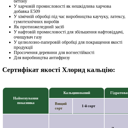
бетону
У харчовій промисловості як нешкідлива харчова
добавка E509
У хімічній обробці під час виробництва каучуку, латексу,
гумотехнічних виробів
Як протиожеледний засіб
У нафтовій промисловості для збільшення нафтовіддачі,
очищувач газу
У целюлозно-паперовій обробці для покращення якості
продукції
Просочення деревини для вогнестійкості
Для виробництва антифризу
Сертифікат якості Хлорид кальцію:
Кальцинований
Гідратова
Найменування
показника
Вищий
1-й сорт
сорт