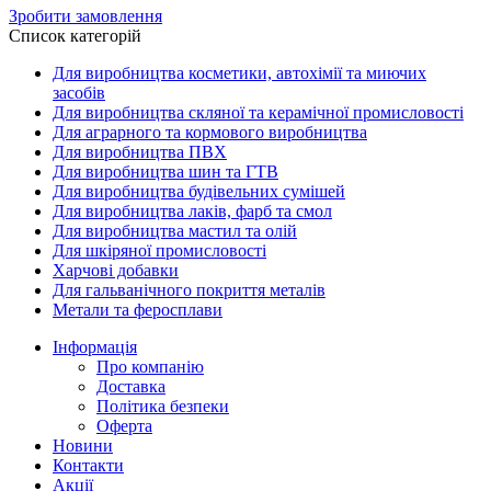
Зробити замовлення
Список категорій
Для виробництва косметики, автохімії та миючих
засобів
Для виробництва скляної та керамічної промисловості
Для аграрного та кормового виробництва
Для виробництва ПВХ
Для виробництва шин та ГТВ
Для виробництва будівельних сумішей
Для виробництва лаків, фарб та смол
Для виробництва мастил та олій
Для шкіряної промисловості
Харчові добавки
Для гальванічного покриття металів
Метали та феросплави
Інформація
Про компанію
Доставка
Політика безпеки
Оферта
Новини
Контакти
Акції