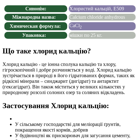
Синонім:
Хлористий кальцій, Е509
Міжнародна назва:
Calcium chloride anhydrous
CaCl
Химическая формула:
2
Упаковка:
мішки по 25 кг.
Що таке хлорид кальцію?
Хлорид кальцію - це іонна сполука кальцію та хлору,
гігроскопічний і добре розчиняється у воді. Хлорид кальцію
зустрічається в природі в його гідратованих формах, таких як
рідкісні мінерали – синджарит (дигідрат) та антарктит
(гексагідрат). Він також міститься у великих кількостях у
природному розсолі солоних озер та соляних відкладень.
Застосування Хлорид кальцію:
У сільському господарстві для меліорації ґрунтів,
покращення якості кормів, добрив
У будівництві як прискорювач для загусання цементу,