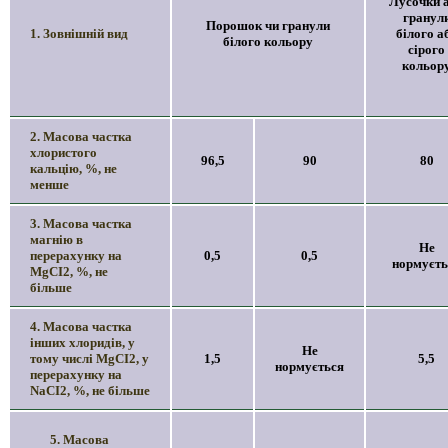
Лусочки 
гранул
Порошок чи гранули
1. Зовнішній вид
білого а
білого кольору
сірого
кольор
2. Масова частка
хлористого
96,5
90
80
кальцію, %, не
менше
3. Масова частка
магнію в
Не
перерахунку на
0,5
0,5
нормуєть
MgCI2, %, не
більше
4. Масова частка
інших хлоридів, у
Не
тому числі MgCI2, у
1,5
5,5
нормується
перерахунку на
NaCI2, %, не більше
5. Масова