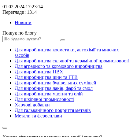
01.02.2024 17:23:14
Перегляди: 1314
Новини
Пошук по блогу
Для виробництва косметики, автохімії та миючих
засобів
Для виробництва скляної та керамічної промисловості
Для аграрного та кормового виробництва
Для виробництва ПВХ
Для виробництва шин та ГТВ
Для виробництва будівельних сумішей
Для виробництва лаків, фарб та смол
Для виробництва мастил та олій
Для шкіряної промисловості
Харчові добавки
Для гальванічного покриття металів
Метали та феросплави