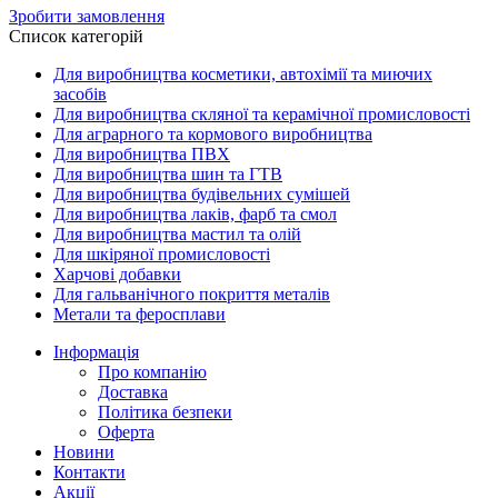
Зробити замовлення
Список категорій
Для виробництва косметики, автохімії та миючих
засобів
Для виробництва скляної та керамічної промисловості
Для аграрного та кормового виробництва
Для виробництва ПВХ
Для виробництва шин та ГТВ
Для виробництва будівельних сумішей
Для виробництва лаків, фарб та смол
Для виробництва мастил та олій
Для шкіряної промисловості
Харчові добавки
Для гальванічного покриття металів
Метали та феросплави
Інформація
Про компанію
Доставка
Політика безпеки
Оферта
Новини
Контакти
Акції