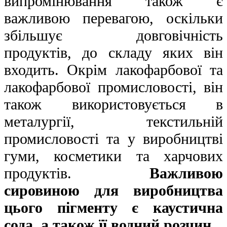
випромінювання також є
важливою перевагою, оскільки
збільшує довговічність
продуктів, до складу яких він
входить. Окрім лакофарбової та
лакофарбової промисловості, він
також використовується в
металургії, текстильній
промисловості та у виробництві
гуми, косметики та харчових
продуктів.
Важливою
сировиною для виробництва
цього пігменту є каустична
сода
, а також її водний розчин
.