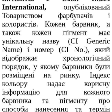
International,
опублікований
Товариством фарбувачів і
колористів. Кожен барвник, а
також кожен пігмент має
унікальну назву (CI Generic
Name) і номер (CI No.), який
відображає хронологічний
порядок, у якому барвники були
розміщені на ринку. Індекс
кольору надає корисну
інформацію для кожного
барвника та пігменту про
способи нанесення та термін