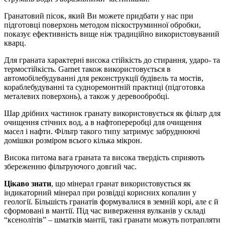
Гранатовий пісок, який Ви можете придбати у нас при
підготовці поверхонь методом піскоструминної обробки,
показує ефективність вище ніж традиційно використовуваний
кварц.
Для граната характерні висока стійкість до стирання, ударо- та
термостійкість. Garnet також використовується в
автомобілебудуванні для реконструкції будівель та мостів,
кораблебудуванні та судноремонтній практиці (підготовка
металевих поверхонь), а також у деревообробці.
Шар дрібних частинок гранату використовується як фільтр для
очищення стічних вод, а в нафтопереробці для очищення
масел і нафти. Фільтр такого типу затримує забруднюючі
домішки розміром всього кілька мікрон.
Висока питома вага граната та висока твердість сприяють
збереженню фільтруючого довгий час.
Цікаво знати
, що мінерал гранат використовується як
індикаторний мінерал при розвідці корисних копалин у
геології. Більшість гранатів формувалися в земній корі, але є й
сформовані в мантії. Під час виверження вулканів у складі
“ксенолітів” – шматків мантії, такі гранати можуть потрапляти