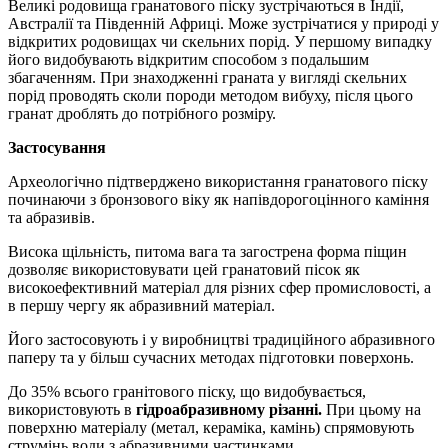
Великі родовища гранатового піску зустрічаються в Індії,
Австралії та Південній Африці. Може зустрічатися у природі у
відкритих родовищах чи скельних порід. У першому випадку
його видобувають відкритим способом з подальшим
збагаченням. При знаходженні граната у вигляді скельних
порід проводять сколи породи методом вибуху, після цього
гранат дроблять до потрібного розміру.
Застосування
Археологічно підтверджено використання гранатового піску
починаючи з бронзового віку як напівдорогоцінного каміння
та абразивів.
Висока щільність, питома вага та загострена форма піщин
дозволяє використовувати цей гранатовий пісок як
високоефективний матеріал для різних сфер промисловості, а
в першу чергу як абразивний матеріал.
Його застосовують і у виробництві традиційного абразивного
паперу та у більш сучасних методах підготовки поверхонь.
До 35% всього гранітового піску, що видобувається,
використовують в
гідроабразивному різанні.
При цьому на
поверхню матеріалу (метал, кераміка, камінь) спрямовують
струмінь води з абразивними частинками.