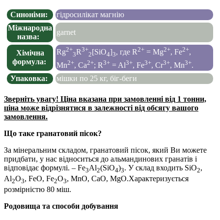
Синоніми:
гідросилікат магнію
Міжнародна
garnet
назва:
2+
3+
2+
2+
2+
Rg
R
[SiО
]
, где R
= Mg
, Fe
,
Хімічна
3
2
4
3
формула:
2+
2+
3+
3+
3+
3+
3+
Mn
, Ca
; R
= Al
, Fe
, Cr
, Mn
.
Упаковка:
мішки по 25 кг, біг-беги
Зверніть увагу! Ціна вказана при замовленні від 1 тонни,
ціна може відрізнятися в залежності від обсягу вашого
замовлення.
Що таке гранатовий пісок?
За мінеральним складом, гранатовий пісок, який Ви можете
придбати, у нас відноситься до альмандинових гранатів і
відповідає формулі. – Fe
Al
(SiO
)
. У склад входить SiO
,
3
2
4
3
2
Al
O
, FeO, Fe
O
, MnO, CaO, MgO.Характеризується
2
3
2
3
розмірністю 80 міш.
Родовища та способи добування