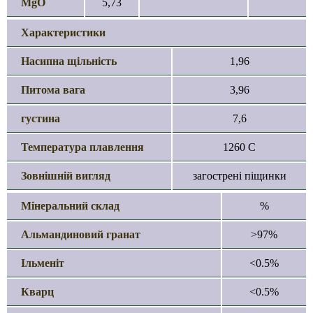
MgO
5,73
Характеристики
Насипна щільність
1,96
Питома вага
3,96
густина
7,6
Температура плавлення
1260 С
Зовнішній вигляд
загострені піщинки
Мінеральний склад
%
Альмандиновий гранат
>97%
Ільменіт
<0.5%
Кварц
<0.5%