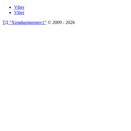
Viber
Viber
ТД "Химфарминвест"
© 2009 - 2026