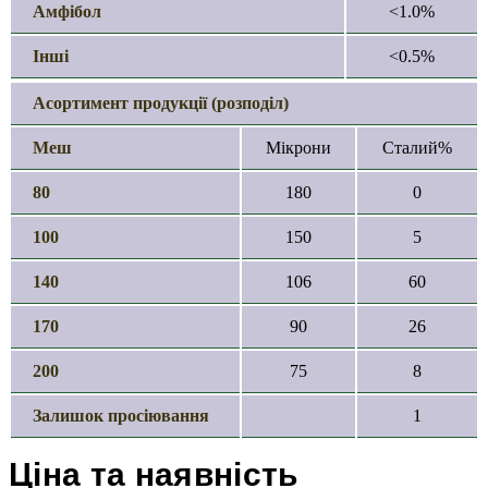
Амфібол
<1.0%
Інші
<0.5%
Асортимент продукції (розподіл)
Меш
Мікрони
Сталий%
80
180
0
100
150
5
140
106
60
170
90
26
200
75
8
Залишок просіювання
1
Ціна та наявність