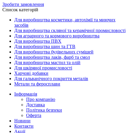
Зробити замовлення
Список категорій
Для виробництва косметики, автохімії та миючих
засобів
Для виробництва скляної та керамічної промисловості
Для аграрного та кормового виробництва
Для виробництва ПВХ
Для виробництва шин та ГТВ
Для виробництва будівельних сумішей
Для виробництва лаків, фарб та смол
Для виробництва мастил та олій
Для шкіряної промисловості
Харчові добавки
Для гальванічного покриття металів
Метали та феросплави
Інформація
Про компанію
Доставка
Політика безпеки
Оферта
Новини
Контакти
Акції