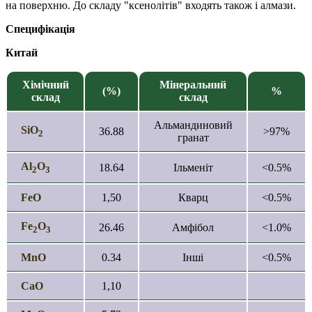
на поверхню. До складу "ксенолітів" входять також і алмази.
Специфікація
Китай
Хімічний
Мінеральний
(%)
%
склад
склад
Альмандиновий
SiO
36.88
>97%
2
гранат
Al
O
18.64
Ільменіт
<0.5%
2
3
FeO
1,50
Кварц
<0.5%
Fe
O
26.46
Амфібол
<1.0%
2
3
MnO
0.34
Інші
<0.5%
CaO
1,10