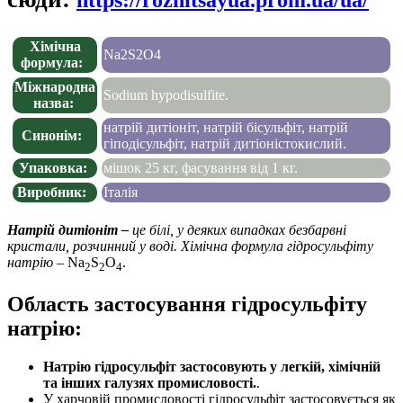
Хімічна
Na2S2O4
формула:
Міжнародна
Sodium hypodisulfite.
назва:
натрій дитіоніт, натрій бісульфіт, натрій
Синонім:
гіподісульфіт, натрій дитіоністокислий.
Упаковка:
мішок 25 кг, фасування від 1 кг.
Виробник:
Італія
Натрій дитіоніт –
це білі, у деяких випадках безбарвні
кристали, розчинний у воді. Хімічна формула гідросульфіту
натрію
– Na
S
O
.
2
2
4
Область застосування гідросульфіту
натрію:
Натрію гідросульфіт застосовують у легкій, хімічній
та інших галузях промисловості.
.
У харчовій промисловості гідросульфіт застосовується як