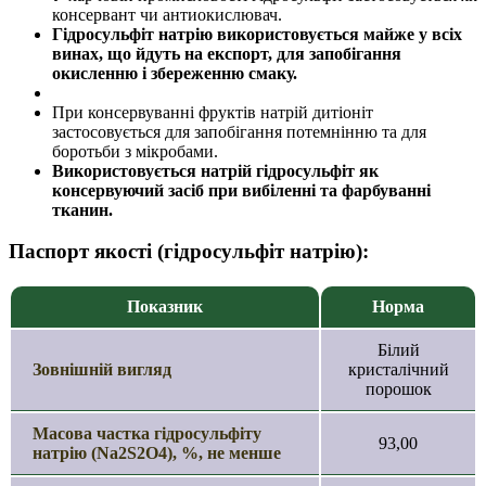
консервант чи антиокислювач.
Гідросульфіт натрію використовується майже у всіх
винах, що йдуть на експорт, для запобігання
окисленню і збереженню смаку.
При консервуванні фруктів натрій дитіоніт
застосовується для запобігання потемнінню та для
боротьби з мікробами.
Використовується натрій гідросульфіт як
консервуючий засіб при вибіленні та фарбуванні
тканин.
Паспорт якості (гідросульфіт натрію):
Показник
Норма
Білий
Зовнішній вигляд
кристалічний
порошок
Масова частка гідросульфіту
93,00
натрію (Na2S2O4), %, не менше