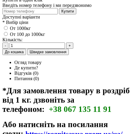
Введіть номер телефону і ми передзвонимо
Купити
Доступні варіанти
*
Вибір ціни
От 1000кг
От 100 до 1000кг
Кількість:
-
+
До кошика
Швидке замовлення
Огляд товару
Де купити?
Відгуків (0)
Питання
(0)
*Для замовлення товару в роздріб
від 1 кг. дзвоніть за
телефоном:
+38 067 135 11 91
Або натисніть на посилання
сюди:
https://roznitsayua.prom.ua/ua/