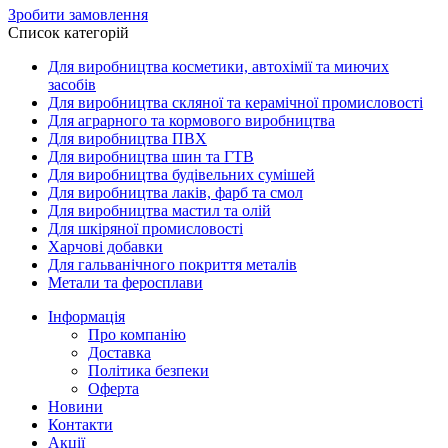
Зробити замовлення
Список категорій
Для виробництва косметики, автохімії та миючих
засобів
Для виробництва скляної та керамічної промисловості
Для аграрного та кормового виробництва
Для виробництва ПВХ
Для виробництва шин та ГТВ
Для виробництва будівельних сумішей
Для виробництва лаків, фарб та смол
Для виробництва мастил та олій
Для шкіряної промисловості
Харчові добавки
Для гальванічного покриття металів
Метали та феросплави
Інформація
Про компанію
Доставка
Політика безпеки
Оферта
Новини
Контакти
Акції