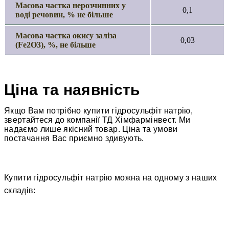
Масова частка нерозчинних у
0,1
воді речовин, % не більше
Масова частка окису заліза
0,03
(Fe2O3), %, не більше
Ціна та наявність
Якщо Вам потрібно купити гідросульфіт натрію
,
звертайтеся до компанії ТД Хімфармінвест. Ми
надаємо лише якісний товар. Ціна та умови
постачання Вас приємно здивують.
Купити гідросульфіт натрію можна на одному з наших
складів: