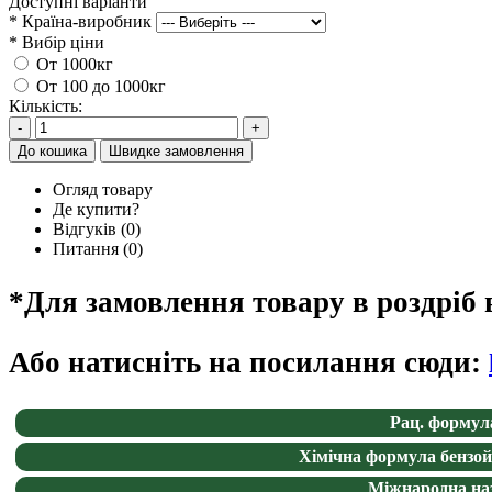
Доступні варіанти
*
Країна-виробник
*
Вибір ціни
От 1000кг
От 100 до 1000кг
Кількість:
-
+
До кошика
Швидке замовлення
Огляд товару
Де купити?
Відгуків (0)
Питання
(0)
*Для замовлення товару в роздріб в
Або натисніть на посилання сюди:
Рац. формул
Хімічна формула бензо
Міжнародна на