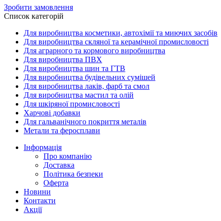
Зробити замовлення
Список категорій
Для виробництва косметики, автохімії та миючих засобів
Для виробництва скляної та керамічної промисловості
Для аграрного та кормового виробництва
Для виробництва ПВХ
Для виробництва шин та ГТВ
Для виробництва будівельних сумішей
Для виробництва лаків, фарб та смол
Для виробництва мастил та олій
Для шкіряної промисловості
Харчові добавки
Для гальванічного покриття металів
Метали та феросплави
Інформація
Про компанію
Доставка
Політика безпеки
Оферта
Новини
Контакти
Акції