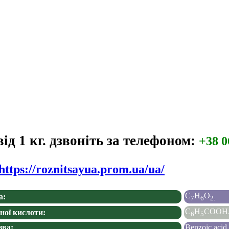
ід 1 кг. дзвоніть за телефоном:
+38 0
https://roznitsayua.prom.ua/ua/
C
H
O
а:
7
6
2
.
C
H
COOH
йної кислоти:
6
5
зва:
Benzoic acid.