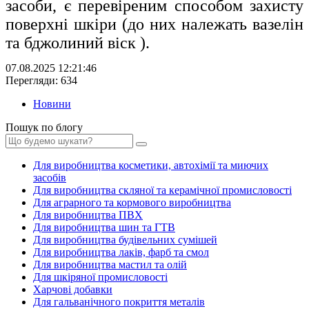
засоби, є перевіреним способом захисту
поверхні шкіри (до них належать вазелін
та бджолиний віск
).
07.08.2025 12:21:46
Перегляди: 634
Новини
Пошук по блогу
Для виробництва косметики, автохімії та миючих
засобів
Для виробництва скляної та керамічної промисловості
Для аграрного та кормового виробництва
Для виробництва ПВХ
Для виробництва шин та ГТВ
Для виробництва будівельних сумішей
Для виробництва лаків, фарб та смол
Для виробництва мастил та олій
Для шкіряної промисловості
Харчові добавки
Для гальванічного покриття металів