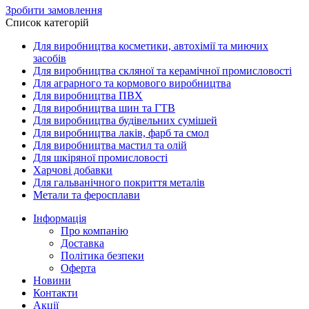
Зробити замовлення
Список категорій
Для виробництва косметики, автохімії та миючих
засобів
Для виробництва скляної та керамічної промисловості
Для аграрного та кормового виробництва
Для виробництва ПВХ
Для виробництва шин та ГТВ
Для виробництва будівельних сумішей
Для виробництва лаків, фарб та смол
Для виробництва мастил та олій
Для шкіряної промисловості
Харчові добавки
Для гальванічного покриття металів
Метали та феросплави
Інформація
Про компанію
Доставка
Політика безпеки
Оферта
Новини
Контакти
Акції