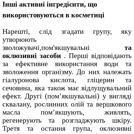
Інші активні інгредієнти, що
використовуються в косметиці
Нарешті, слід згадати групу, яку
утворюють
зволожувачі,пом'якшувальні
та
оклюзивні засоби
. Перші відповідають
за ефективне використання води та
зволоження організму. До них належать
гіалуронова кислота, гліцерин та
сечовина
, яка також має відлущувальний
ефект. Другі (пом’якшувальні) у вигляді
сквалану, рослинних олій та вершкового
масла пом’якшують, живлять,
регенерують та розгладжують шкіру.
Третя та остання група, оклюзивні