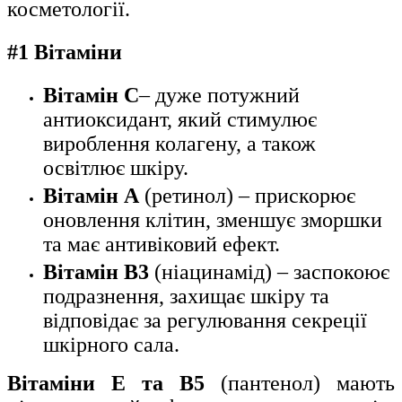
косметології.
#1 Вітаміни
Вітамін С
– дуже потужний
антиоксидант, який стимулює
вироблення колагену, а також
освітлює шкіру.
Вітамін А
(ретинол) – прискорює
оновлення клітин, зменшує зморшки
та має антивіковий ефект.
Вітамін B3
(ніацинамід) – заспокоює
подразнення, захищає шкіру та
відповідає за регулювання секреції
шкірного сала.
Вітаміни E та B5
(пантенол) мають