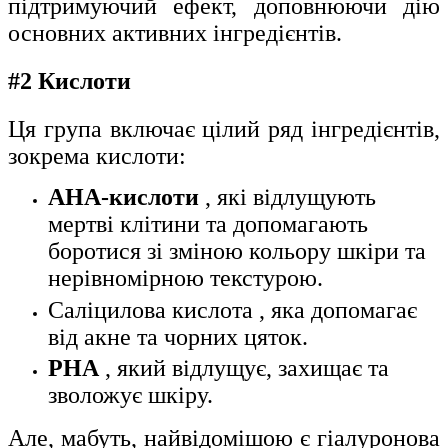
підтримуючий ефект, доповнюючи дію
основних активних інгредієнтів.
#2 Кислоти
Ця група включає цілий ряд інгредієнтів,
зокрема кислоти:
AHA-кислоти
, які відлущують
мертві клітини та допомагають
боротися зі зміною кольору шкіри та
нерівномірною текстурою.
Саліцилова кислота
, яка допомагає
від акне та чорних цяток.
PHA
, який відлущує, захищає та
зволожує шкіру.
Але, мабуть, найвідомішою є гіалуронова