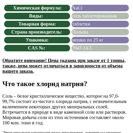
Химическая формула:
NaCl
Виды:
соль таблетированная
Товарная форма:
таблетки
Страна производитель:
Польша
Упаковка:
мешки по 25 кг
CAS №:
7647-14-5
Обратите внимание! Цена указана при заказе от 1 тонны,
также, цена может отличаться в зависимости от объема
вашего заказа.
Что такое хлорид натрия?
Соль – белое кристаллическое вещество, которое на 97,0-
99,7% состоит из чистого хлорида натрия, с незначительным
включением некоторых других минеральных солей.
Встречается в природе в виде каменной соли или растворов.
Мировая добыча соли из этих источников составляет около
100 млн. тонн в год.
Этот продукт улучшает вкус продуктов, влияет на многие