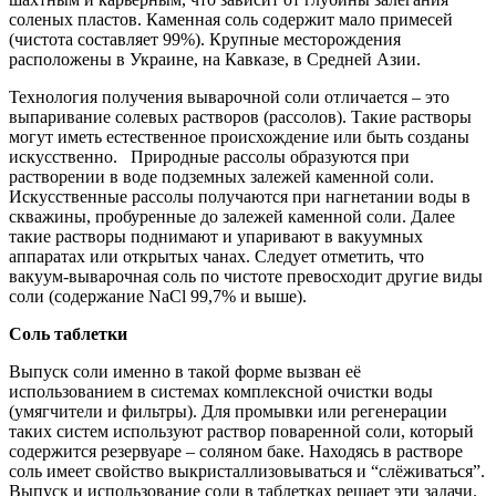
соленых пластов. Каменная соль содержит мало примесей
(чистота составляет 99%). Крупные месторождения
расположены в Украине, на Кавказе, в Средней Азии.
Технология получения выварочной соли отличается – это
выпаривание солевых растворов (рассолов). Такие растворы
могут иметь естественное происхождение или быть созданы
искусственно. Природные рассолы образуются при
растворении в воде подземных залежей каменной соли.
Искусственные рассолы получаются при нагнетании воды в
скважины, пробуренные до залежей каменной соли. Далее
такие растворы поднимают и упаривают в вакуумных
аппаратах или открытых чанах. Следует отметить, что
вакуум-выварочная соль по чистоте превосходит другие виды
соли (содержание NaCl 99,7% и выше).
Соль таблетки
Выпуск соли именно в такой форме вызван её
использованием в системах комплексной очистки воды
(умягчители и фильтры). Для промывки или регенерации
таких систем используют раствор поваренной соли, который
содержится резервуаре – соляном баке. Находясь в растворе
соль имеет свойство выкристаллизовываться и “слёживаться”.
Выпуск и использование соли в таблетках решает эти задачи.