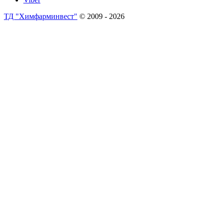
ТД "Химфарминвест"
© 2009 - 2026